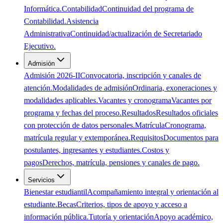
Informática.
Contabilidad
Continuidad del programa de
Contabilidad.
Asistencia
Administrativa
Continuidad/actualización de Secretariado
Ejecutivo.
Admisión
Admisión 2026-II
Convocatoria, inscripción y canales de
atención.
Modalidades de admisión
Ordinaria, exoneraciones y
modalidades aplicables.
Vacantes y cronograma
Vacantes por
programa y fechas del proceso.
Resultados
Resultados oficiales
con protección de datos personales.
Matrícula
Cronograma,
matrícula regular y extemporánea.
Requisitos
Documentos para
postulantes, ingresantes y estudiantes.
Costos y
pagos
Derechos, matrícula, pensiones y canales de pago.
Servicios
Bienestar estudiantil
Acompañamiento integral y orientación al
estudiante.
Becas
Criterios, tipos de apoyo y acceso a
información pública.
Tutoría y orientación
Apoyo académico,