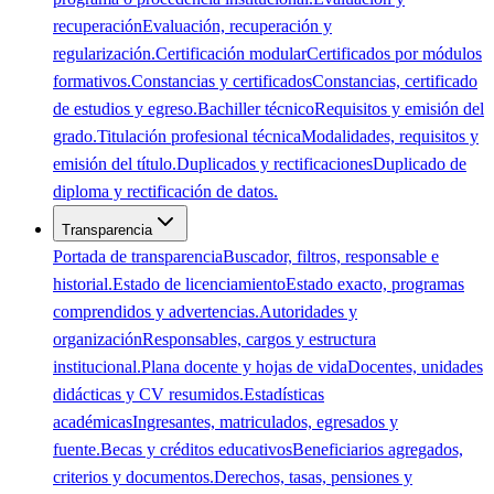
recuperación
Evaluación, recuperación y
regularización.
Certificación modular
Certificados por módulos
formativos.
Constancias y certificados
Constancias, certificado
de estudios y egreso.
Bachiller técnico
Requisitos y emisión del
grado.
Titulación profesional técnica
Modalidades, requisitos y
emisión del título.
Duplicados y rectificaciones
Duplicado de
diploma y rectificación de datos.
Transparencia
Portada de transparencia
Buscador, filtros, responsable e
historial.
Estado de licenciamiento
Estado exacto, programas
comprendidos y advertencias.
Autoridades y
organización
Responsables, cargos y estructura
institucional.
Plana docente y hojas de vida
Docentes, unidades
didácticas y CV resumidos.
Estadísticas
académicas
Ingresantes, matriculados, egresados y
fuente.
Becas y créditos educativos
Beneficiarios agregados,
criterios y documentos.
Derechos, tasas, pensiones y