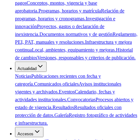
pagos
Conceptos, montos, vigencia y base
aprobatoria.
Programas, horarios y matrícula
Relación de
programas, horarios y cronogramas.
Investigación e
innovación
Proyectos, gastos o declaración de
inexistencia.
Documentos normativos y de gestión
Reglamento,
PEI, PAT, manuales y resoluciones.
Infraestructura y mejora
continua
Local, ambientes, equipamiento y mejoras.
Historial
de cambios
Versiones, responsables y criterios de publicación.
Actualidad
Noticias
Publicaciones recientes con fecha y
categoría.
Comunicados oficiales
Avisos institucionales
vigentes y archivados.
Eventos
Calendario, fechas y
actividades institucionales.
Convocatorias
Procesos abiertos y
estado de vigencia.
Resultados
Resultados oficiales con
protección de datos.
Galería
Registro fotográfico de actividades
e infraestructura.
Accesos