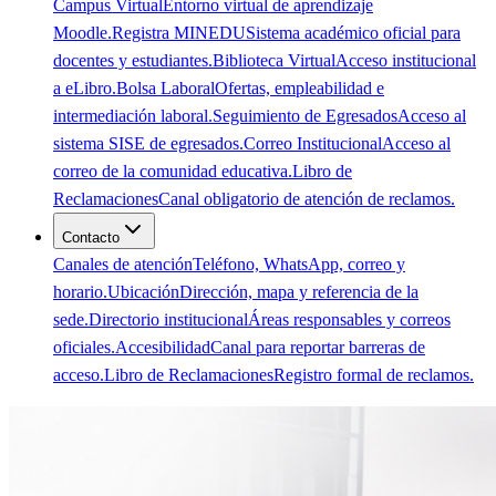
Campus Virtual
Entorno virtual de aprendizaje
Moodle.
Registra MINEDU
Sistema académico oficial para
docentes y estudiantes.
Biblioteca Virtual
Acceso institucional
a eLibro.
Bolsa Laboral
Ofertas, empleabilidad e
intermediación laboral.
Seguimiento de Egresados
Acceso al
sistema SISE de egresados.
Correo Institucional
Acceso al
correo de la comunidad educativa.
Libro de
Reclamaciones
Canal obligatorio de atención de reclamos.
Contacto
Canales de atención
Teléfono, WhatsApp, correo y
horario.
Ubicación
Dirección, mapa y referencia de la
sede.
Directorio institucional
Áreas responsables y correos
oficiales.
Accesibilidad
Canal para reportar barreras de
acceso.
Libro de Reclamaciones
Registro formal de reclamos.