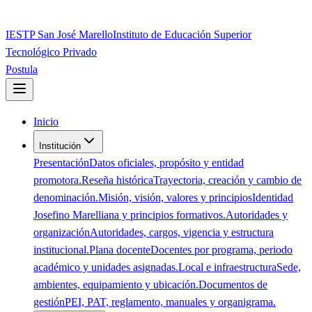
IESTP San José Marello
Instituto de Educación Superior
Tecnológico Privado
Postula
Inicio
Institución
Presentación
Datos oficiales, propósito y entidad
promotora.
Reseña histórica
Trayectoria, creación y cambio de
denominación.
Misión, visión, valores y principios
Identidad
Josefino Marelliana y principios formativos.
Autoridades y
organización
Autoridades, cargos, vigencia y estructura
institucional.
Plana docente
Docentes por programa, periodo
académico y unidades asignadas.
Local e infraestructura
Sede,
ambientes, equipamiento y ubicación.
Documentos de
gestión
PEI, PAT, reglamento, manuales y organigrama.