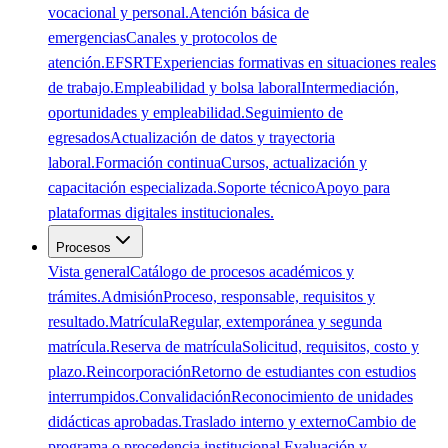
vocacional y personal.
Atención básica de
emergencias
Canales y protocolos de
atención.
EFSRT
Experiencias formativas en situaciones reales
de trabajo.
Empleabilidad y bolsa laboral
Intermediación,
oportunidades y empleabilidad.
Seguimiento de
egresados
Actualización de datos y trayectoria
laboral.
Formación continua
Cursos, actualización y
capacitación especializada.
Soporte técnico
Apoyo para
plataformas digitales institucionales.
Procesos
Vista general
Catálogo de procesos académicos y
trámites.
Admisión
Proceso, responsable, requisitos y
resultado.
Matrícula
Regular, extemporánea y segunda
matrícula.
Reserva de matrícula
Solicitud, requisitos, costo y
plazo.
Reincorporación
Retorno de estudiantes con estudios
interrumpidos.
Convalidación
Reconocimiento de unidades
didácticas aprobadas.
Traslado interno y externo
Cambio de
programa o procedencia institucional.
Evaluación y