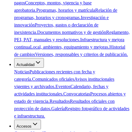
pagos
Conceptos, montos, vigencia y base
aprobatoria.
Programas, horarios y matrícula
Relación de
programas, horarios y cronogramas.
Investigación e
innovación
Proyectos, gastos o declaración de
inexistencia.
Documentos normativos y de gestión
Reglamento,
PEI, PAT, manuales y resoluciones.
Infraestructura y mejora
continua
Local, ambientes, equipamiento y mejoras.
Historial
de cambios
Versiones, responsables y criterios de publicación.
Actualidad
Noticias
Publicaciones recientes con fecha y
categoría.
Comunicados oficiales
Avisos institucionales
vigentes y archivados.
Eventos
Calendario, fechas y
actividades institucionales.
Convocatorias
Procesos abiertos y
estado de vigencia.
Resultados
Resultados oficiales con
protección de datos.
Galería
Registro fotográfico de actividades
e infraestructura.
Accesos