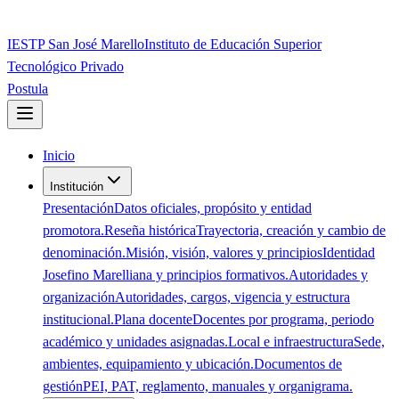
IESTP San José Marello
Instituto de Educación Superior
Tecnológico Privado
Postula
Inicio
Institución
Presentación
Datos oficiales, propósito y entidad
promotora.
Reseña histórica
Trayectoria, creación y cambio de
denominación.
Misión, visión, valores y principios
Identidad
Josefino Marelliana y principios formativos.
Autoridades y
organización
Autoridades, cargos, vigencia y estructura
institucional.
Plana docente
Docentes por programa, periodo
académico y unidades asignadas.
Local e infraestructura
Sede,
ambientes, equipamiento y ubicación.
Documentos de
gestión
PEI, PAT, reglamento, manuales y organigrama.