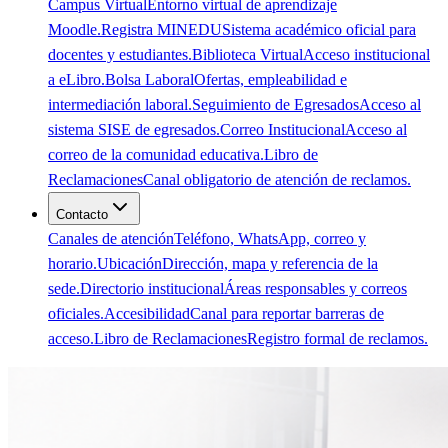
Campus Virtual
Entorno virtual de aprendizaje
Moodle.
Registra MINEDU
Sistema académico oficial para
docentes y estudiantes.
Biblioteca Virtual
Acceso institucional
a eLibro.
Bolsa Laboral
Ofertas, empleabilidad e
intermediación laboral.
Seguimiento de Egresados
Acceso al
sistema SISE de egresados.
Correo Institucional
Acceso al
correo de la comunidad educativa.
Libro de
Reclamaciones
Canal obligatorio de atención de reclamos.
Contacto
Canales de atención
Teléfono, WhatsApp, correo y
horario.
Ubicación
Dirección, mapa y referencia de la
sede.
Directorio institucional
Áreas responsables y correos
oficiales.
Accesibilidad
Canal para reportar barreras de
acceso.
Libro de Reclamaciones
Registro formal de reclamos.