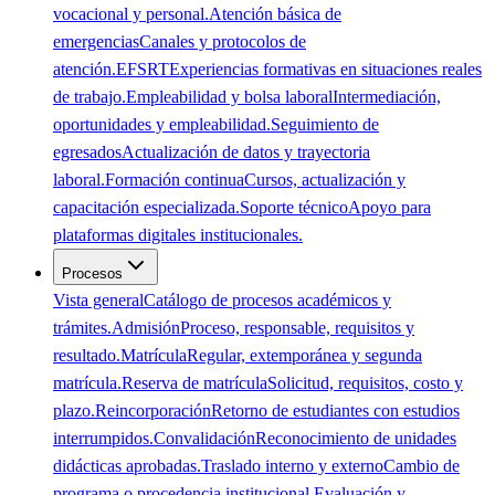
vocacional y personal.
Atención básica de
emergencias
Canales y protocolos de
atención.
EFSRT
Experiencias formativas en situaciones reales
de trabajo.
Empleabilidad y bolsa laboral
Intermediación,
oportunidades y empleabilidad.
Seguimiento de
egresados
Actualización de datos y trayectoria
laboral.
Formación continua
Cursos, actualización y
capacitación especializada.
Soporte técnico
Apoyo para
plataformas digitales institucionales.
Procesos
Vista general
Catálogo de procesos académicos y
trámites.
Admisión
Proceso, responsable, requisitos y
resultado.
Matrícula
Regular, extemporánea y segunda
matrícula.
Reserva de matrícula
Solicitud, requisitos, costo y
plazo.
Reincorporación
Retorno de estudiantes con estudios
interrumpidos.
Convalidación
Reconocimiento de unidades
didácticas aprobadas.
Traslado interno y externo
Cambio de
programa o procedencia institucional.
Evaluación y