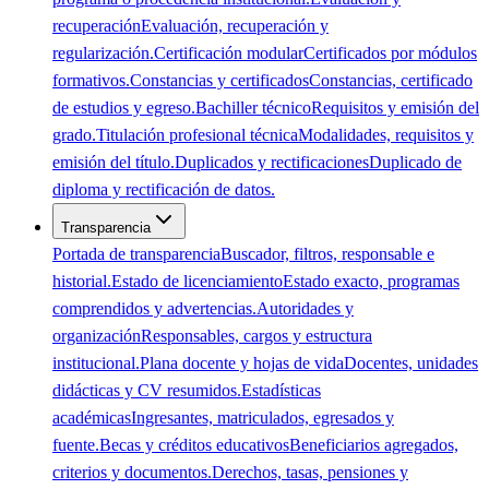
recuperación
Evaluación, recuperación y
regularización.
Certificación modular
Certificados por módulos
formativos.
Constancias y certificados
Constancias, certificado
de estudios y egreso.
Bachiller técnico
Requisitos y emisión del
grado.
Titulación profesional técnica
Modalidades, requisitos y
emisión del título.
Duplicados y rectificaciones
Duplicado de
diploma y rectificación de datos.
Transparencia
Portada de transparencia
Buscador, filtros, responsable e
historial.
Estado de licenciamiento
Estado exacto, programas
comprendidos y advertencias.
Autoridades y
organización
Responsables, cargos y estructura
institucional.
Plana docente y hojas de vida
Docentes, unidades
didácticas y CV resumidos.
Estadísticas
académicas
Ingresantes, matriculados, egresados y
fuente.
Becas y créditos educativos
Beneficiarios agregados,
criterios y documentos.
Derechos, tasas, pensiones y