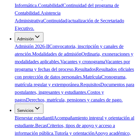
Informática.
Contabilidad
Continuidad del programa de
Contabilidad.
Asistencia
Administrativa
Continuidad/actualización de Secretariado
Ejecutivo.
Admisión
Admisión 2026-II
Convocatoria, inscripción y canales de
atención.
Modalidades de admisión
Ordinaria, exoneraciones y
modalidades aplicables.
Vacantes y cronograma
Vacantes por
programa y fechas del proceso.
Resultados
Resultados oficiales
con protección de datos personales.
Matrícula
Cronograma,
matrícula regular y extemporánea.
Requisitos
Documentos para
postulantes, ingresantes y estudiantes.
Costos y
pagos
Derechos, matrícula, pensiones y canales de pago.
Servicios
Bienestar estudiantil
Acompañamiento integral y orientación al
estudiante.
Becas
Criterios, tipos de apoyo y acceso a
información pública.
Tutoría y orientación
Apoyo académico,