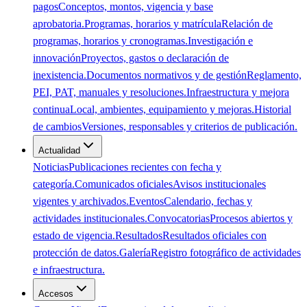
pagos
Conceptos, montos, vigencia y base
aprobatoria.
Programas, horarios y matrícula
Relación de
programas, horarios y cronogramas.
Investigación e
innovación
Proyectos, gastos o declaración de
inexistencia.
Documentos normativos y de gestión
Reglamento,
PEI, PAT, manuales y resoluciones.
Infraestructura y mejora
continua
Local, ambientes, equipamiento y mejoras.
Historial
de cambios
Versiones, responsables y criterios de publicación.
Actualidad
Noticias
Publicaciones recientes con fecha y
categoría.
Comunicados oficiales
Avisos institucionales
vigentes y archivados.
Eventos
Calendario, fechas y
actividades institucionales.
Convocatorias
Procesos abiertos y
estado de vigencia.
Resultados
Resultados oficiales con
protección de datos.
Galería
Registro fotográfico de actividades
e infraestructura.
Accesos