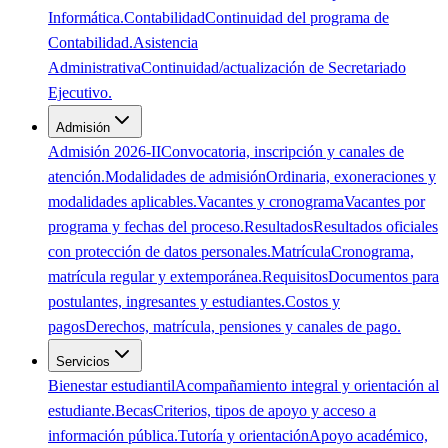
Informática.
Contabilidad
Continuidad del programa de
Contabilidad.
Asistencia
Administrativa
Continuidad/actualización de Secretariado
Ejecutivo.
Admisión
Admisión 2026-II
Convocatoria, inscripción y canales de
atención.
Modalidades de admisión
Ordinaria, exoneraciones y
modalidades aplicables.
Vacantes y cronograma
Vacantes por
programa y fechas del proceso.
Resultados
Resultados oficiales
con protección de datos personales.
Matrícula
Cronograma,
matrícula regular y extemporánea.
Requisitos
Documentos para
postulantes, ingresantes y estudiantes.
Costos y
pagos
Derechos, matrícula, pensiones y canales de pago.
Servicios
Bienestar estudiantil
Acompañamiento integral y orientación al
estudiante.
Becas
Criterios, tipos de apoyo y acceso a
información pública.
Tutoría y orientación
Apoyo académico,