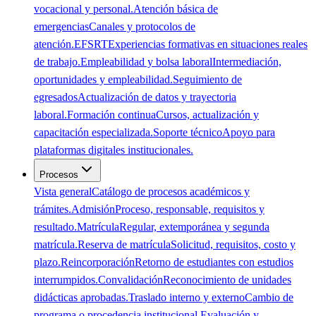
vocacional y personal.
Atención básica de
emergencias
Canales y protocolos de
atención.
EFSRT
Experiencias formativas en situaciones reales
de trabajo.
Empleabilidad y bolsa laboral
Intermediación,
oportunidades y empleabilidad.
Seguimiento de
egresados
Actualización de datos y trayectoria
laboral.
Formación continua
Cursos, actualización y
capacitación especializada.
Soporte técnico
Apoyo para
plataformas digitales institucionales.
Procesos
Vista general
Catálogo de procesos académicos y
trámites.
Admisión
Proceso, responsable, requisitos y
resultado.
Matrícula
Regular, extemporánea y segunda
matrícula.
Reserva de matrícula
Solicitud, requisitos, costo y
plazo.
Reincorporación
Retorno de estudiantes con estudios
interrumpidos.
Convalidación
Reconocimiento de unidades
didácticas aprobadas.
Traslado interno y externo
Cambio de
programa o procedencia institucional.
Evaluación y