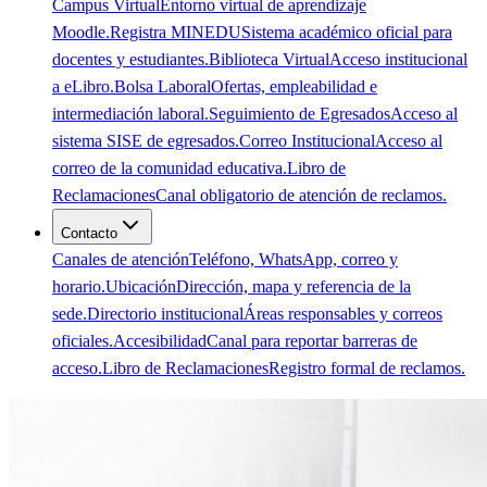
Campus Virtual
Entorno virtual de aprendizaje
Moodle.
Registra MINEDU
Sistema académico oficial para
docentes y estudiantes.
Biblioteca Virtual
Acceso institucional
a eLibro.
Bolsa Laboral
Ofertas, empleabilidad e
intermediación laboral.
Seguimiento de Egresados
Acceso al
sistema SISE de egresados.
Correo Institucional
Acceso al
correo de la comunidad educativa.
Libro de
Reclamaciones
Canal obligatorio de atención de reclamos.
Contacto
Canales de atención
Teléfono, WhatsApp, correo y
horario.
Ubicación
Dirección, mapa y referencia de la
sede.
Directorio institucional
Áreas responsables y correos
oficiales.
Accesibilidad
Canal para reportar barreras de
acceso.
Libro de Reclamaciones
Registro formal de reclamos.