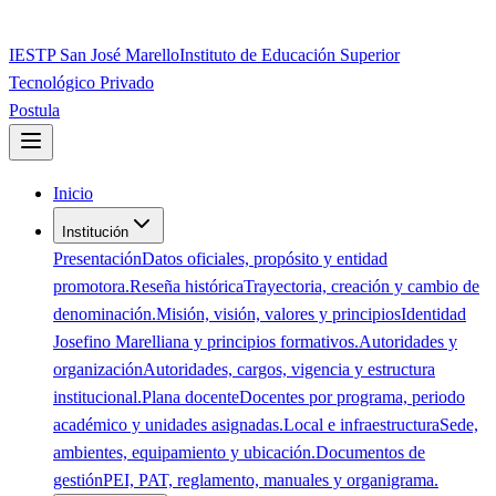
IESTP San José Marello
Instituto de Educación Superior
Tecnológico Privado
Postula
Inicio
Institución
Presentación
Datos oficiales, propósito y entidad
promotora.
Reseña histórica
Trayectoria, creación y cambio de
denominación.
Misión, visión, valores y principios
Identidad
Josefino Marelliana y principios formativos.
Autoridades y
organización
Autoridades, cargos, vigencia y estructura
institucional.
Plana docente
Docentes por programa, periodo
académico y unidades asignadas.
Local e infraestructura
Sede,
ambientes, equipamiento y ubicación.
Documentos de
gestión
PEI, PAT, reglamento, manuales y organigrama.