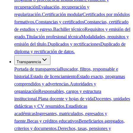
recuperación
Evaluación, recuperación y
regularización.
Certificación modular
Certificados por módulos
formativos.
Constancias y certificados
Constancias, certificado
de estudios y egreso.
Bachiller técnico
Requisitos y emisión del
grado.
Titulación profesional técnica
Modalidades, requisitos y
emisión del título.
Duplicados y rectificaciones
Duplicado de
diploma y rectificación de datos.
Transparencia
Portada de transparencia
Buscador, filtros, responsable e
historial.
Estado de licenciamiento
Estado exacto, programas
comprendidos y advertencias.
Autoridades y
organización
Responsables, cargos y estructura
institucional.
Plana docente y hojas de vida
Docentes, unidades
didácticas y CV resumidos.
Estadísticas
académicas
Ingresantes, matriculados, egresados y
fuente.
Becas y créditos educativos
Beneficiarios agregados,
criterios y documentos.
Derechos, tasas, pensiones y