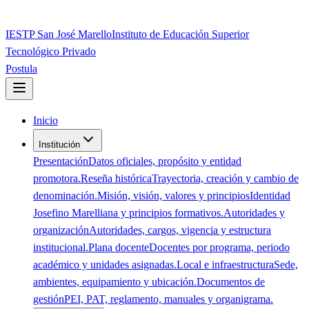
IESTP San José Marello
Instituto de Educación Superior
Tecnológico Privado
Postula
Inicio
Institución
Presentación
Datos oficiales, propósito y entidad
promotora.
Reseña histórica
Trayectoria, creación y cambio de
denominación.
Misión, visión, valores y principios
Identidad
Josefino Marelliana y principios formativos.
Autoridades y
organización
Autoridades, cargos, vigencia y estructura
institucional.
Plana docente
Docentes por programa, periodo
académico y unidades asignadas.
Local e infraestructura
Sede,
ambientes, equipamiento y ubicación.
Documentos de
gestión
PEI, PAT, reglamento, manuales y organigrama.