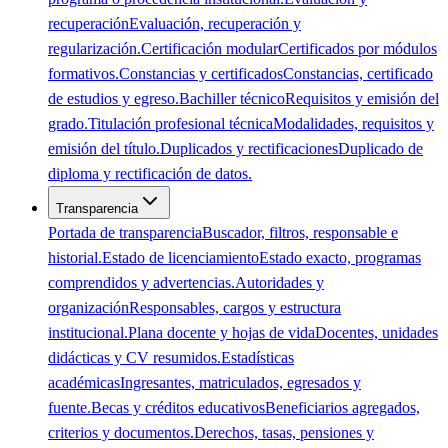
recuperación
Evaluación, recuperación y
regularización.
Certificación modular
Certificados por módulos
formativos.
Constancias y certificados
Constancias, certificado
de estudios y egreso.
Bachiller técnico
Requisitos y emisión del
grado.
Titulación profesional técnica
Modalidades, requisitos y
emisión del título.
Duplicados y rectificaciones
Duplicado de
diploma y rectificación de datos.
Transparencia
Portada de transparencia
Buscador, filtros, responsable e
historial.
Estado de licenciamiento
Estado exacto, programas
comprendidos y advertencias.
Autoridades y
organización
Responsables, cargos y estructura
institucional.
Plana docente y hojas de vida
Docentes, unidades
didácticas y CV resumidos.
Estadísticas
académicas
Ingresantes, matriculados, egresados y
fuente.
Becas y créditos educativos
Beneficiarios agregados,
criterios y documentos.
Derechos, tasas, pensiones y