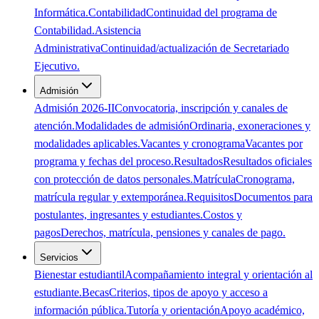
Informática.
Contabilidad
Continuidad del programa de
Contabilidad.
Asistencia
Administrativa
Continuidad/actualización de Secretariado
Ejecutivo.
Admisión
Admisión 2026-II
Convocatoria, inscripción y canales de
atención.
Modalidades de admisión
Ordinaria, exoneraciones y
modalidades aplicables.
Vacantes y cronograma
Vacantes por
programa y fechas del proceso.
Resultados
Resultados oficiales
con protección de datos personales.
Matrícula
Cronograma,
matrícula regular y extemporánea.
Requisitos
Documentos para
postulantes, ingresantes y estudiantes.
Costos y
pagos
Derechos, matrícula, pensiones y canales de pago.
Servicios
Bienestar estudiantil
Acompañamiento integral y orientación al
estudiante.
Becas
Criterios, tipos de apoyo y acceso a
información pública.
Tutoría y orientación
Apoyo académico,