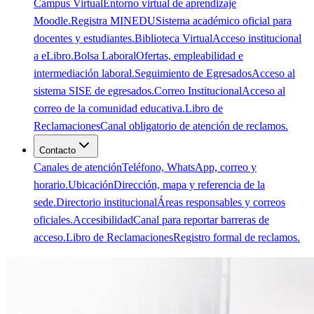
Campus Virtual
Entorno virtual de aprendizaje
Moodle.
Registra MINEDU
Sistema académico oficial para
docentes y estudiantes.
Biblioteca Virtual
Acceso institucional
a eLibro.
Bolsa Laboral
Ofertas, empleabilidad e
intermediación laboral.
Seguimiento de Egresados
Acceso al
sistema SISE de egresados.
Correo Institucional
Acceso al
correo de la comunidad educativa.
Libro de
Reclamaciones
Canal obligatorio de atención de reclamos.
Contacto
Canales de atención
Teléfono, WhatsApp, correo y
horario.
Ubicación
Dirección, mapa y referencia de la
sede.
Directorio institucional
Áreas responsables y correos
oficiales.
Accesibilidad
Canal para reportar barreras de
acceso.
Libro de Reclamaciones
Registro formal de reclamos.