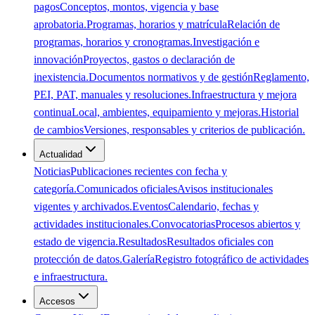
pagos
Conceptos, montos, vigencia y base
aprobatoria.
Programas, horarios y matrícula
Relación de
programas, horarios y cronogramas.
Investigación e
innovación
Proyectos, gastos o declaración de
inexistencia.
Documentos normativos y de gestión
Reglamento,
PEI, PAT, manuales y resoluciones.
Infraestructura y mejora
continua
Local, ambientes, equipamiento y mejoras.
Historial
de cambios
Versiones, responsables y criterios de publicación.
Actualidad
Noticias
Publicaciones recientes con fecha y
categoría.
Comunicados oficiales
Avisos institucionales
vigentes y archivados.
Eventos
Calendario, fechas y
actividades institucionales.
Convocatorias
Procesos abiertos y
estado de vigencia.
Resultados
Resultados oficiales con
protección de datos.
Galería
Registro fotográfico de actividades
e infraestructura.
Accesos