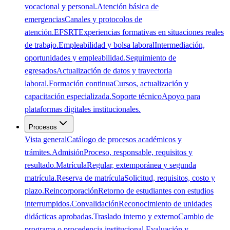
vocacional y personal.
Atención básica de
emergencias
Canales y protocolos de
atención.
EFSRT
Experiencias formativas en situaciones reales
de trabajo.
Empleabilidad y bolsa laboral
Intermediación,
oportunidades y empleabilidad.
Seguimiento de
egresados
Actualización de datos y trayectoria
laboral.
Formación continua
Cursos, actualización y
capacitación especializada.
Soporte técnico
Apoyo para
plataformas digitales institucionales.
Procesos
Vista general
Catálogo de procesos académicos y
trámites.
Admisión
Proceso, responsable, requisitos y
resultado.
Matrícula
Regular, extemporánea y segunda
matrícula.
Reserva de matrícula
Solicitud, requisitos, costo y
plazo.
Reincorporación
Retorno de estudiantes con estudios
interrumpidos.
Convalidación
Reconocimiento de unidades
didácticas aprobadas.
Traslado interno y externo
Cambio de
programa o procedencia institucional.
Evaluación y