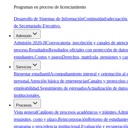
Programas en proceso de licenciamiento
Desarrollo de Sistemas de Información
Continuidad/adecuación 
de Secretariado Ejecutivo.
Admisión
Admisión 2026-II
Convocatoria, inscripción y canales de atenci
proceso.
Resultados
Resultados oficiales con protección de datos
estudiantes.
Costos y pagos
Derechos, matrícula, pensiones y ca
Servicios
Bienestar estudiantil
Acompañamiento integral y orientación al e
personal.
Atención básica de emergencias
Canales y protocolos 
empleabilidad.
Seguimiento de egresados
Actualización de datos 
institucionales.
Procesos
Vista general
Catálogo de procesos académicos y trámites.
Admi
requisitos, costo y plazo.
Reincorporación
Retorno de estudiante
programa o procedencia institucional.
Evaluación y recuperació