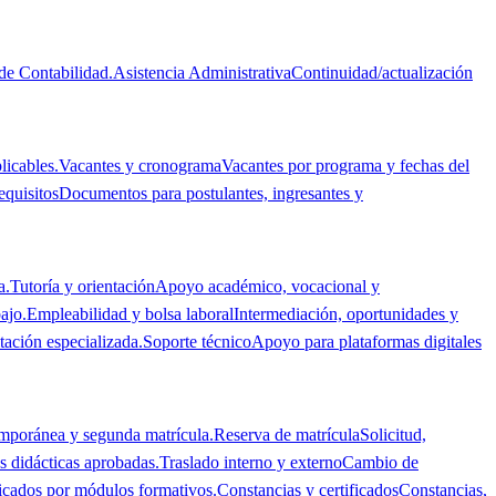
de Contabilidad.
Asistencia Administrativa
Continuidad/actualización
licables.
Vacantes y cronograma
Vacantes por programa y fechas del
equisitos
Documentos para postulantes, ingresantes y
a.
Tutoría y orientación
Apoyo académico, vocacional y
ajo.
Empleabilidad y bolsa laboral
Intermediación, oportunidades y
tación especializada.
Soporte técnico
Apoyo para plataformas digitales
emporánea y segunda matrícula.
Reserva de matrícula
Solicitud,
 didácticas aprobadas.
Traslado interno y externo
Cambio de
ficados por módulos formativos.
Constancias y certificados
Constancias,