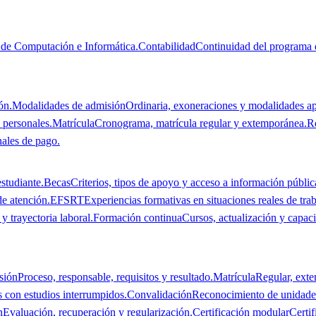
de Computación e Informática.
Contabilidad
Continuidad del programa 
ón.
Modalidades de admisión
Ordinaria, exoneraciones y modalidades ap
 personales.
Matrícula
Cronograma, matrícula regular y extemporánea.
R
nales de pago.
studiante.
Becas
Criterios, tipos de apoyo y acceso a información públic
de atención.
EFSRT
Experiencias formativas en situaciones reales de trab
y trayectoria laboral.
Formación continua
Cursos, actualización y capaci
sión
Proceso, responsable, requisitos y resultado.
Matrícula
Regular, ext
s con estudios interrumpidos.
Convalidación
Reconocimiento de unidades
n
Evaluación, recuperación y regularización.
Certificación modular
Certi