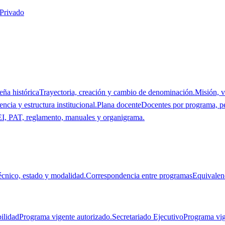
 Privado
eña histórica
Trayectoria, creación y cambio de denominación.
Misión, v
ncia y estructura institucional.
Plana docente
Docentes por programa, p
I, PAT, reglamento, manuales y organigrama.
técnico, estado y modalidad.
Correspondencia entre programas
Equivalen
ilidad
Programa vigente autorizado.
Secretariado Ejecutivo
Programa vig