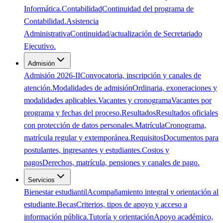
Informática.
Contabilidad
Continuidad del programa de
Contabilidad.
Asistencia
Administrativa
Continuidad/actualización de Secretariado
Ejecutivo.
Admisión
Admisión 2026-II
Convocatoria, inscripción y canales de
atención.
Modalidades de admisión
Ordinaria, exoneraciones y
modalidades aplicables.
Vacantes y cronograma
Vacantes por
programa y fechas del proceso.
Resultados
Resultados oficiales
con protección de datos personales.
Matrícula
Cronograma,
matrícula regular y extemporánea.
Requisitos
Documentos para
postulantes, ingresantes y estudiantes.
Costos y
pagos
Derechos, matrícula, pensiones y canales de pago.
Servicios
Bienestar estudiantil
Acompañamiento integral y orientación al
estudiante.
Becas
Criterios, tipos de apoyo y acceso a
información pública.
Tutoría y orientación
Apoyo académico,