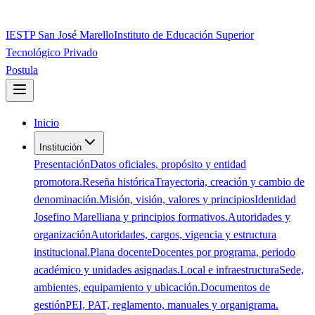
IESTP San José Marello
Instituto de Educación Superior
Tecnológico Privado
Postula
Inicio
Institución
Presentación
Datos oficiales, propósito y entidad
promotora.
Reseña histórica
Trayectoria, creación y cambio de
denominación.
Misión, visión, valores y principios
Identidad
Josefino Marelliana y principios formativos.
Autoridades y
organización
Autoridades, cargos, vigencia y estructura
institucional.
Plana docente
Docentes por programa, periodo
académico y unidades asignadas.
Local e infraestructura
Sede,
ambientes, equipamiento y ubicación.
Documentos de
gestión
PEI, PAT, reglamento, manuales y organigrama.