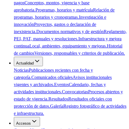
pagos
Conceptos, montos, vigencia y base
aprobatoria.
Programas, horarios y matrícula
Relación de
programas, horarios y cronogramas.
Investigación e
innovación
Proyectos, gastos o declaración de
inexistencia.
Documentos normativos y de gestión
Reglamento,
PEI, PAT, manuales y resoluciones.
Infraestructura y mejora
continua
Local, ambientes, equipamiento y mejoras.
Historial
de cambios
Versiones, responsables y criterios de publicación.
Actualidad
Noticias
Publicaciones recientes con fecha y
categoría.
Comunicados oficiales
Avisos institucionales
vigentes y archivados.
Eventos
Calendario, fechas y
actividades institucionales.
Convocatorias
Procesos abiertos y
estado de vigencia.
Resultados
Resultados oficiales con
protección de datos.
Galería
Registro fotográfico de actividades
e infraestructura.
Accesos