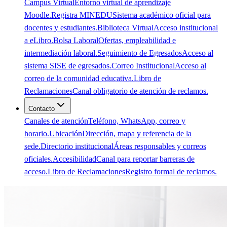
Campus Virtual
Entorno virtual de aprendizaje
Moodle.
Registra MINEDU
Sistema académico oficial para
docentes y estudiantes.
Biblioteca Virtual
Acceso institucional
a eLibro.
Bolsa Laboral
Ofertas, empleabilidad e
intermediación laboral.
Seguimiento de Egresados
Acceso al
sistema SISE de egresados.
Correo Institucional
Acceso al
correo de la comunidad educativa.
Libro de
Reclamaciones
Canal obligatorio de atención de reclamos.
Contacto
Canales de atención
Teléfono, WhatsApp, correo y
horario.
Ubicación
Dirección, mapa y referencia de la
sede.
Directorio institucional
Áreas responsables y correos
oficiales.
Accesibilidad
Canal para reportar barreras de
acceso.
Libro de Reclamaciones
Registro formal de reclamos.