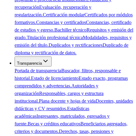
recuperación
Evaluación, recuperación y
regularización.
Certificación modular
Certificados por módulos
formativos.
Constancias y certificados
Constancias, certificado
de estudios y egreso.
Bachiller técnico
Requisitos y emisión del
grado.
Titulación profesional técnica
Modalidades, requisitos y
emisión del título.
Duplicados y rectificaciones
Duplicado de
diploma y rectificación de datos.
Transparencia
Portada de transparencia
Buscador, filtros, responsable e
historial.
Estado de licenciamiento
Estado exacto, programas
comprendidos y advertencias.
Autoridades y
organización
Responsables, cargos y estructura
institucional.
Plana docente y hojas de vida
Docentes, unidades
didácticas y CV resumidos.
Estadísticas
académicas
Ingresantes, matriculados, egresados y
fuente.
Becas y créditos educativos
Beneficiarios agregados,
criterios y documentos.
Derechos, tasas, pensiones y