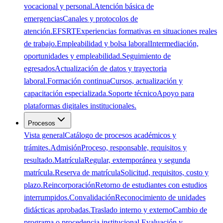
vocacional y personal.
Atención básica de
emergencias
Canales y protocolos de
atención.
EFSRT
Experiencias formativas en situaciones reales
de trabajo.
Empleabilidad y bolsa laboral
Intermediación,
oportunidades y empleabilidad.
Seguimiento de
egresados
Actualización de datos y trayectoria
laboral.
Formación continua
Cursos, actualización y
capacitación especializada.
Soporte técnico
Apoyo para
plataformas digitales institucionales.
Procesos
Vista general
Catálogo de procesos académicos y
trámites.
Admisión
Proceso, responsable, requisitos y
resultado.
Matrícula
Regular, extemporánea y segunda
matrícula.
Reserva de matrícula
Solicitud, requisitos, costo y
plazo.
Reincorporación
Retorno de estudiantes con estudios
interrumpidos.
Convalidación
Reconocimiento de unidades
didácticas aprobadas.
Traslado interno y externo
Cambio de
programa o procedencia institucional.
Evaluación y