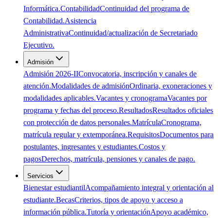
Informática.
Contabilidad
Continuidad del programa de
Contabilidad.
Asistencia
Administrativa
Continuidad/actualización de Secretariado
Ejecutivo.
Admisión
Admisión 2026-II
Convocatoria, inscripción y canales de
atención.
Modalidades de admisión
Ordinaria, exoneraciones y
modalidades aplicables.
Vacantes y cronograma
Vacantes por
programa y fechas del proceso.
Resultados
Resultados oficiales
con protección de datos personales.
Matrícula
Cronograma,
matrícula regular y extemporánea.
Requisitos
Documentos para
postulantes, ingresantes y estudiantes.
Costos y
pagos
Derechos, matrícula, pensiones y canales de pago.
Servicios
Bienestar estudiantil
Acompañamiento integral y orientación al
estudiante.
Becas
Criterios, tipos de apoyo y acceso a
información pública.
Tutoría y orientación
Apoyo académico,