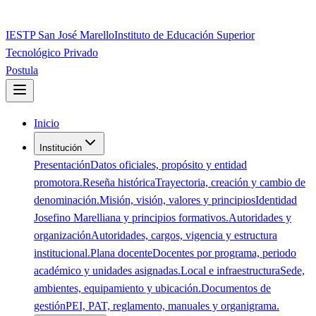
IESTP San José Marello
Instituto de Educación Superior
Tecnológico Privado
Postula
Inicio
Institución
Presentación
Datos oficiales, propósito y entidad
promotora.
Reseña histórica
Trayectoria, creación y cambio de
denominación.
Misión, visión, valores y principios
Identidad
Josefino Marelliana y principios formativos.
Autoridades y
organización
Autoridades, cargos, vigencia y estructura
institucional.
Plana docente
Docentes por programa, periodo
académico y unidades asignadas.
Local e infraestructura
Sede,
ambientes, equipamiento y ubicación.
Documentos de
gestión
PEI, PAT, reglamento, manuales y organigrama.