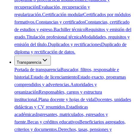
recuperación
Evaluación, recuperación y
regularización.
Certificación modular
Certificados por módulos
formativos.
Constancias y certificados
Constancias, certificado
de estudios y egreso.
Bachiller técnico
Requisitos y emisión del
grado.
Titulación profesional técnica
Modalidades, requisitos y
emisión del título.
Duplicados y rectificaciones
Duplicado de
diploma y rectificación de datos.
Transparencia
Portada de transparencia
Buscador, filtros, responsable e
historial.
Estado de licenciamiento
Estado exacto, programas
comprendidos y advertencias.
Autoridades y
organización
Responsables, cargos y estructura
institucional.
Plana docente y hojas de vida
Docentes, unidades
didácticas y CV resumidos.
Estadísticas
académicas
Ingresantes, matriculados, egresados y
fuente.
Becas y créditos educativos
Beneficiarios agregados,
criterios y documentos.
Derechos, tasas, pensiones y