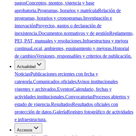
pagos
Conceptos, montos, vigencia y base
aprobatoria.
Programas, horarios y matrícula
Relación de
programas, horarios y cronogramas.
Investigación e
innovación
Proyectos, gastos o declaración de
inexistencia.
Documentos normativos y de gestión
Reglamento,
PEI, PAT, manuales y resoluciones.
Infraestructura y mejora
continua
Local, ambientes, equipamiento y mejoras.
Historial
de cambios
Versiones, responsables y criterios de publicación.
Actualidad
Noticias
Publicaciones recientes con fecha y
categoría.
Comunicados oficiales
Avisos institucionales
vigentes y archivados.
Eventos
Calendario, fechas y
actividades institucionales.
Convocatorias
Procesos abiertos y
estado de vigencia.
Resultados
Resultados oficiales con
protección de datos.
Galería
Registro fotográfico de actividades
e infraestructura.
Accesos