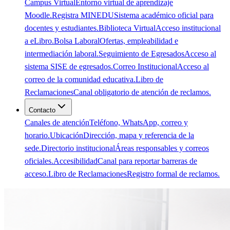
Campus Virtual
Entorno virtual de aprendizaje
Moodle.
Registra MINEDU
Sistema académico oficial para
docentes y estudiantes.
Biblioteca Virtual
Acceso institucional
a eLibro.
Bolsa Laboral
Ofertas, empleabilidad e
intermediación laboral.
Seguimiento de Egresados
Acceso al
sistema SISE de egresados.
Correo Institucional
Acceso al
correo de la comunidad educativa.
Libro de
Reclamaciones
Canal obligatorio de atención de reclamos.
Contacto
Canales de atención
Teléfono, WhatsApp, correo y
horario.
Ubicación
Dirección, mapa y referencia de la
sede.
Directorio institucional
Áreas responsables y correos
oficiales.
Accesibilidad
Canal para reportar barreras de
acceso.
Libro de Reclamaciones
Registro formal de reclamos.