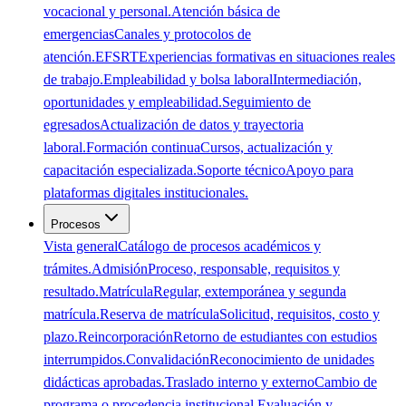
vocacional y personal.
Atención básica de
emergencias
Canales y protocolos de
atención.
EFSRT
Experiencias formativas en situaciones reales
de trabajo.
Empleabilidad y bolsa laboral
Intermediación,
oportunidades y empleabilidad.
Seguimiento de
egresados
Actualización de datos y trayectoria
laboral.
Formación continua
Cursos, actualización y
capacitación especializada.
Soporte técnico
Apoyo para
plataformas digitales institucionales.
Procesos
Vista general
Catálogo de procesos académicos y
trámites.
Admisión
Proceso, responsable, requisitos y
resultado.
Matrícula
Regular, extemporánea y segunda
matrícula.
Reserva de matrícula
Solicitud, requisitos, costo y
plazo.
Reincorporación
Retorno de estudiantes con estudios
interrumpidos.
Convalidación
Reconocimiento de unidades
didácticas aprobadas.
Traslado interno y externo
Cambio de
programa o procedencia institucional.
Evaluación y