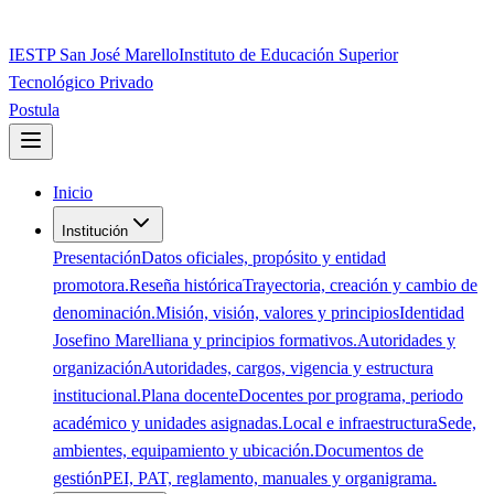
IESTP San José Marello
Instituto de Educación Superior
Tecnológico Privado
Postula
Inicio
Institución
Presentación
Datos oficiales, propósito y entidad
promotora.
Reseña histórica
Trayectoria, creación y cambio de
denominación.
Misión, visión, valores y principios
Identidad
Josefino Marelliana y principios formativos.
Autoridades y
organización
Autoridades, cargos, vigencia y estructura
institucional.
Plana docente
Docentes por programa, periodo
académico y unidades asignadas.
Local e infraestructura
Sede,
ambientes, equipamiento y ubicación.
Documentos de
gestión
PEI, PAT, reglamento, manuales y organigrama.