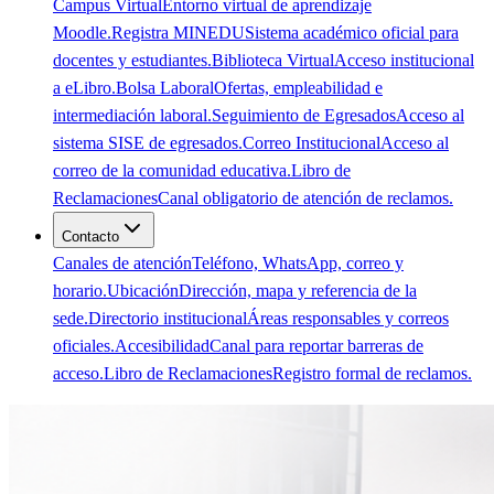
Campus Virtual
Entorno virtual de aprendizaje
Moodle.
Registra MINEDU
Sistema académico oficial para
docentes y estudiantes.
Biblioteca Virtual
Acceso institucional
a eLibro.
Bolsa Laboral
Ofertas, empleabilidad e
intermediación laboral.
Seguimiento de Egresados
Acceso al
sistema SISE de egresados.
Correo Institucional
Acceso al
correo de la comunidad educativa.
Libro de
Reclamaciones
Canal obligatorio de atención de reclamos.
Contacto
Canales de atención
Teléfono, WhatsApp, correo y
horario.
Ubicación
Dirección, mapa y referencia de la
sede.
Directorio institucional
Áreas responsables y correos
oficiales.
Accesibilidad
Canal para reportar barreras de
acceso.
Libro de Reclamaciones
Registro formal de reclamos.