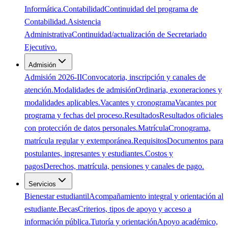
Informática.
Contabilidad
Continuidad del programa de
Contabilidad.
Asistencia
Administrativa
Continuidad/actualización de Secretariado
Ejecutivo.
Admisión
Admisión 2026-II
Convocatoria, inscripción y canales de
atención.
Modalidades de admisión
Ordinaria, exoneraciones y
modalidades aplicables.
Vacantes y cronograma
Vacantes por
programa y fechas del proceso.
Resultados
Resultados oficiales
con protección de datos personales.
Matrícula
Cronograma,
matrícula regular y extemporánea.
Requisitos
Documentos para
postulantes, ingresantes y estudiantes.
Costos y
pagos
Derechos, matrícula, pensiones y canales de pago.
Servicios
Bienestar estudiantil
Acompañamiento integral y orientación al
estudiante.
Becas
Criterios, tipos de apoyo y acceso a
información pública.
Tutoría y orientación
Apoyo académico,