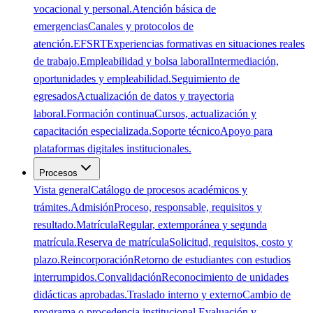
vocacional y personal.
Atención básica de
emergencias
Canales y protocolos de
atención.
EFSRT
Experiencias formativas en situaciones reales
de trabajo.
Empleabilidad y bolsa laboral
Intermediación,
oportunidades y empleabilidad.
Seguimiento de
egresados
Actualización de datos y trayectoria
laboral.
Formación continua
Cursos, actualización y
capacitación especializada.
Soporte técnico
Apoyo para
plataformas digitales institucionales.
Procesos
Vista general
Catálogo de procesos académicos y
trámites.
Admisión
Proceso, responsable, requisitos y
resultado.
Matrícula
Regular, extemporánea y segunda
matrícula.
Reserva de matrícula
Solicitud, requisitos, costo y
plazo.
Reincorporación
Retorno de estudiantes con estudios
interrumpidos.
Convalidación
Reconocimiento de unidades
didácticas aprobadas.
Traslado interno y externo
Cambio de
programa o procedencia institucional.
Evaluación y