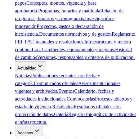
pagos
Conceptos, montos, vigencia y base
aprobatoria.
Programas, horarios y matrícula
Relación de
programas, horarios y cronogramas.
Investigación e
innovación
Proyectos, gastos o declaración de
inexistencia.
Documentos normativos y de gestión
Reglamento,
PEI, PAT, manuales y resoluciones.
Infraestructura y mejora
continua
Local, ambientes, equipamiento y mejoras.
Historial
de cambios
Versiones, responsables y criterios de publicación.
Actualidad
Noticias
Publicaciones recientes con fecha y
categoría.
Comunicados oficiales
Avisos institucionales
vigentes y archivados.
Eventos
Calendario, fechas y
actividades institucionales.
Convocatorias
Procesos abiertos y
estado de vigencia.
Resultados
Resultados oficiales con
protección de datos.
Galería
Registro fotográfico de actividades
e infraestructura.
Accesos