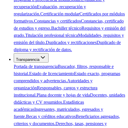
recuperación
Evaluación, recuperación y
regularización.
Certificación modular
Certificados por módulos
formativos.
Constancias y certificados
Constancias, certificado
de estudios y egreso.
Bachiller técnico
Requisitos y emisión del
grado.
Titulación profesional técnica
Modalidades, requisitos y
emisión del título.
Duplicados y rectificaciones
Duplicado de
diploma y rectificación de datos.
Transparencia
Portada de transparencia
Buscador, filtros, responsable e
historial.
Estado de licenciamiento
Estado exacto, programas
comprendidos y advertencias.
Autoridades y
organización
Responsables, cargos y estructura
institucional.
Plana docente y hojas de vida
Docentes, unidades
didácticas y CV resumidos.
Estadísticas
académicas
Ingresantes, matriculados, egresados y
fuente.
Becas y créditos educativos
Beneficiarios agregados,
criterios y documentos.
Derechos, tasas, pensiones y