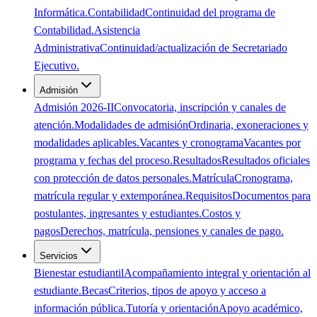
Informática.
Contabilidad
Continuidad del programa de
Contabilidad.
Asistencia
Administrativa
Continuidad/actualización de Secretariado
Ejecutivo.
Admisión
Admisión 2026-II
Convocatoria, inscripción y canales de
atención.
Modalidades de admisión
Ordinaria, exoneraciones y
modalidades aplicables.
Vacantes y cronograma
Vacantes por
programa y fechas del proceso.
Resultados
Resultados oficiales
con protección de datos personales.
Matrícula
Cronograma,
matrícula regular y extemporánea.
Requisitos
Documentos para
postulantes, ingresantes y estudiantes.
Costos y
pagos
Derechos, matrícula, pensiones y canales de pago.
Servicios
Bienestar estudiantil
Acompañamiento integral y orientación al
estudiante.
Becas
Criterios, tipos de apoyo y acceso a
información pública.
Tutoría y orientación
Apoyo académico,