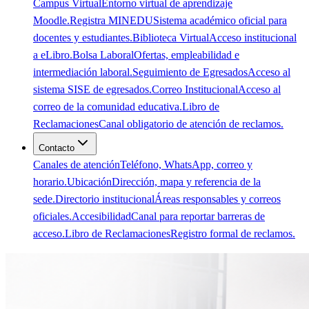
Campus Virtual
Entorno virtual de aprendizaje
Moodle.
Registra MINEDU
Sistema académico oficial para
docentes y estudiantes.
Biblioteca Virtual
Acceso institucional
a eLibro.
Bolsa Laboral
Ofertas, empleabilidad e
intermediación laboral.
Seguimiento de Egresados
Acceso al
sistema SISE de egresados.
Correo Institucional
Acceso al
correo de la comunidad educativa.
Libro de
Reclamaciones
Canal obligatorio de atención de reclamos.
Contacto
Canales de atención
Teléfono, WhatsApp, correo y
horario.
Ubicación
Dirección, mapa y referencia de la
sede.
Directorio institucional
Áreas responsables y correos
oficiales.
Accesibilidad
Canal para reportar barreras de
acceso.
Libro de Reclamaciones
Registro formal de reclamos.