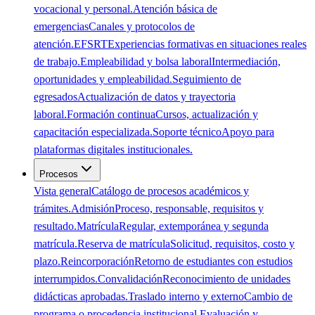
vocacional y personal.
Atención básica de
emergencias
Canales y protocolos de
atención.
EFSRT
Experiencias formativas en situaciones reales
de trabajo.
Empleabilidad y bolsa laboral
Intermediación,
oportunidades y empleabilidad.
Seguimiento de
egresados
Actualización de datos y trayectoria
laboral.
Formación continua
Cursos, actualización y
capacitación especializada.
Soporte técnico
Apoyo para
plataformas digitales institucionales.
Procesos
Vista general
Catálogo de procesos académicos y
trámites.
Admisión
Proceso, responsable, requisitos y
resultado.
Matrícula
Regular, extemporánea y segunda
matrícula.
Reserva de matrícula
Solicitud, requisitos, costo y
plazo.
Reincorporación
Retorno de estudiantes con estudios
interrumpidos.
Convalidación
Reconocimiento de unidades
didácticas aprobadas.
Traslado interno y externo
Cambio de
programa o procedencia institucional.
Evaluación y