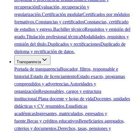
recuperación
Evaluación, recuperación y
regularización.
Certificación modular
Certificados por módulos
formativos.
Constancias y certificados
Constancias, certificado
de estudios y egreso.
Bachiller técnico
Requisitos y emisión del
grado.
Titulación profesional técnica
Modalidades, requisitos y
emisión del título.
Duplicados y rectificaciones
Duplicado de
diploma y rectificación de datos.
Transparencia
Portada de transparencia
Buscador, filtros, responsable e
historial.
Estado de licenciamiento
Estado exacto, programas
comprendidos y advertencias.
Autoridades y
organización
Responsables, cargos y estructura
institucional.
Plana docente y hojas de vida
Docentes, unidades
didácticas y CV resumidos.
Estadísticas
académicas
Ingresantes, matriculados, egresados y
fuente.
Becas y créditos educativos
Beneficiarios agregados,
criterios y documentos.
Derechos, tasas, pensiones y