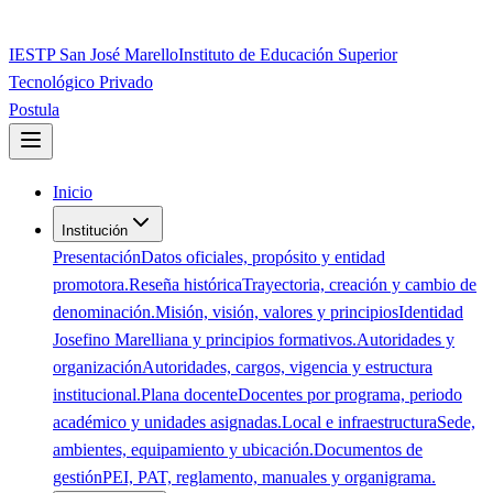
IESTP San José Marello
Instituto de Educación Superior
Tecnológico Privado
Postula
Inicio
Institución
Presentación
Datos oficiales, propósito y entidad
promotora.
Reseña histórica
Trayectoria, creación y cambio de
denominación.
Misión, visión, valores y principios
Identidad
Josefino Marelliana y principios formativos.
Autoridades y
organización
Autoridades, cargos, vigencia y estructura
institucional.
Plana docente
Docentes por programa, periodo
académico y unidades asignadas.
Local e infraestructura
Sede,
ambientes, equipamiento y ubicación.
Documentos de
gestión
PEI, PAT, reglamento, manuales y organigrama.