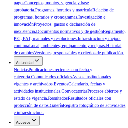
pagos
Conceptos, montos, vigencia y base
aprobatoria.
Programas, horarios y matrícula
Relación de
programas, horarios y cronogramas.
Investigación e
innovación
Proyectos, gastos o declaración de
inexistencia.
Documentos normativos y de gestión
Reglamento,
PEI, PAT, manuales y resoluciones.
Infraestructura y mejora
continua
Local, ambientes, equipamiento y mejoras.
Historial
de cambios
Versiones, responsables y criterios de publicación.
Actualidad
Noticias
Publicaciones recientes con fecha y
categoría.
Comunicados oficiales
Avisos institucionales
vigentes y archivados.
Eventos
Calendario, fechas y
actividades institucionales.
Convocatorias
Procesos abiertos y
estado de vigencia.
Resultados
Resultados oficiales con
protección de datos.
Galería
Registro fotográfico de actividades
e infraestructura.
Accesos