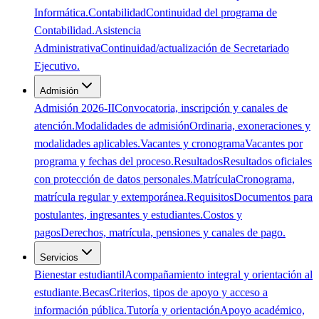
Informática.
Contabilidad
Continuidad del programa de
Contabilidad.
Asistencia
Administrativa
Continuidad/actualización de Secretariado
Ejecutivo.
Admisión
Admisión 2026-II
Convocatoria, inscripción y canales de
atención.
Modalidades de admisión
Ordinaria, exoneraciones y
modalidades aplicables.
Vacantes y cronograma
Vacantes por
programa y fechas del proceso.
Resultados
Resultados oficiales
con protección de datos personales.
Matrícula
Cronograma,
matrícula regular y extemporánea.
Requisitos
Documentos para
postulantes, ingresantes y estudiantes.
Costos y
pagos
Derechos, matrícula, pensiones y canales de pago.
Servicios
Bienestar estudiantil
Acompañamiento integral y orientación al
estudiante.
Becas
Criterios, tipos de apoyo y acceso a
información pública.
Tutoría y orientación
Apoyo académico,