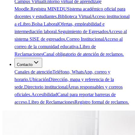
Campus Virtual
Entorno virtual de aprendizaje
Moodle.
Registra MINEDU
Sistema académico oficial para
docentes y estudiantes.
Biblioteca Virtual
Acceso institucional
a eLibro.
Bolsa Laboral
Ofertas, empleabilidad e
intermediación laboral.
Seguimiento de Egresados
Acceso al
sistema SISE de egresados.
Correo Institucional
Acceso al
correo de la comunidad educativa.
Libro de
Reclamaciones
Canal obligatorio de atención de reclamos.
Contacto
Canales de atención
Teléfono, WhatsApp, correo y
horario.
Ubicación
Dirección, mapa y referencia de la
sede.
Directorio institucional
Áreas responsables y correos
oficiales.
Accesibilidad
Canal para reportar barreras de
acceso.
Libro de Reclamaciones
Registro formal de reclamos.