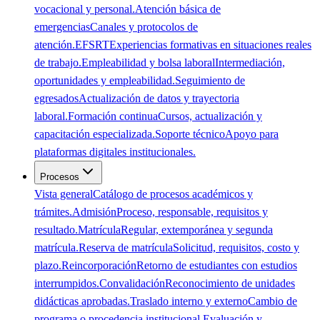
vocacional y personal.
Atención básica de
emergencias
Canales y protocolos de
atención.
EFSRT
Experiencias formativas en situaciones reales
de trabajo.
Empleabilidad y bolsa laboral
Intermediación,
oportunidades y empleabilidad.
Seguimiento de
egresados
Actualización de datos y trayectoria
laboral.
Formación continua
Cursos, actualización y
capacitación especializada.
Soporte técnico
Apoyo para
plataformas digitales institucionales.
Procesos
Vista general
Catálogo de procesos académicos y
trámites.
Admisión
Proceso, responsable, requisitos y
resultado.
Matrícula
Regular, extemporánea y segunda
matrícula.
Reserva de matrícula
Solicitud, requisitos, costo y
plazo.
Reincorporación
Retorno de estudiantes con estudios
interrumpidos.
Convalidación
Reconocimiento de unidades
didácticas aprobadas.
Traslado interno y externo
Cambio de
programa o procedencia institucional.
Evaluación y