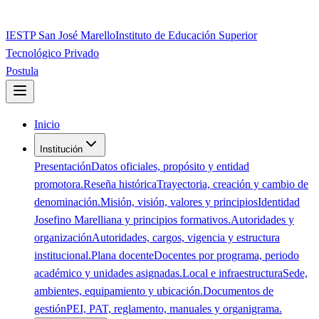
IESTP San José Marello
Instituto de Educación Superior
Tecnológico Privado
Postula
Inicio
Institución
Presentación
Datos oficiales, propósito y entidad
promotora.
Reseña histórica
Trayectoria, creación y cambio de
denominación.
Misión, visión, valores y principios
Identidad
Josefino Marelliana y principios formativos.
Autoridades y
organización
Autoridades, cargos, vigencia y estructura
institucional.
Plana docente
Docentes por programa, periodo
académico y unidades asignadas.
Local e infraestructura
Sede,
ambientes, equipamiento y ubicación.
Documentos de
gestión
PEI, PAT, reglamento, manuales y organigrama.