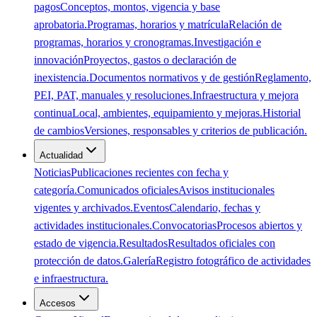
pagos
Conceptos, montos, vigencia y base
aprobatoria.
Programas, horarios y matrícula
Relación de
programas, horarios y cronogramas.
Investigación e
innovación
Proyectos, gastos o declaración de
inexistencia.
Documentos normativos y de gestión
Reglamento,
PEI, PAT, manuales y resoluciones.
Infraestructura y mejora
continua
Local, ambientes, equipamiento y mejoras.
Historial
de cambios
Versiones, responsables y criterios de publicación.
Actualidad
Noticias
Publicaciones recientes con fecha y
categoría.
Comunicados oficiales
Avisos institucionales
vigentes y archivados.
Eventos
Calendario, fechas y
actividades institucionales.
Convocatorias
Procesos abiertos y
estado de vigencia.
Resultados
Resultados oficiales con
protección de datos.
Galería
Registro fotográfico de actividades
e infraestructura.
Accesos