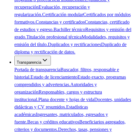
recuperación
Evaluación, recuperación y
regularización.
Certificación modular
Certificados por módulos
formativos.
Constancias y certificados
Constancias, certificado
de estudios y egreso.
Bachiller técnico
Requisitos y emisión del
grado.
Titulación profesional técnica
Modalidades, requisitos y
emisión del título.
Duplicados y rectificaciones
Duplicado de
diploma y rectificación de datos.
Transparencia
Portada de transparencia
Buscador, filtros, responsable e
historial.
Estado de licenciamiento
Estado exacto, programas
comprendidos y advertencias.
Autoridades y
organización
Responsables, cargos y estructura
institucional.
Plana docente y hojas de vida
Docentes, unidades
didácticas y CV resumidos.
Estadísticas
académicas
Ingresantes, matriculados, egresados y
fuente.
Becas y créditos educativos
Beneficiarios agregados,
criterios y documentos.
Derechos, tasas, pensiones y