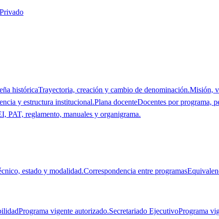
 Privado
eña histórica
Trayectoria, creación y cambio de denominación.
Misión, v
ncia y estructura institucional.
Plana docente
Docentes por programa, p
I, PAT, reglamento, manuales y organigrama.
técnico, estado y modalidad.
Correspondencia entre programas
Equivalen
ilidad
Programa vigente autorizado.
Secretariado Ejecutivo
Programa vig