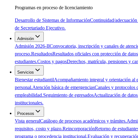
Programas en proceso de licenciamiento
Desarrollo de Sistemas de Información
Continuidad/adecuación 
de Secretariado Ejecutivo.
Admisión
Admisión 2026-II
Convocatoria, inscripción y canales de atenci
proceso.
Resultados
Resultados oficiales con protección de datos
estudiantes.
Costos y pagos
Derechos, matrícula, pensiones y ca
Servicios
Bienestar estudiantil
Acompañamiento integral y orientación al e
personal.
Atención básica de emergencias
Canales y protocolos 
empleabilidad.
Seguimiento de egresados
Actualización de datos 
institucionales.
Procesos
Vista general
Catálogo de procesos académicos y trámites.
Admi
requisitos, costo y plazo.
Reincorporación
Retorno de estudiante
programa o procedencia institucional.
Evaluación y recuperació