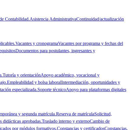
de Contabilidad.
Asistencia Administrativa
Continuidad/actualización
licables.
Vacantes y cronograma
Vacantes por programa y fechas del
equisitos
Documentos para postulantes, ingresantes y
a.
Tutoría y orientación
Apoyo académico, vocacional y
ajo.
Empleabilidad y bolsa laboral
Intermediación, oportunidades y
tación especializada.
Soporte técnico
Apoyo para plataformas digitales
emporánea y segunda matrícula.
Reserva de matrícula
Solicitud,
 didácticas aprobadas.
Traslado interno y externo
Cambio de
ficados por módulos formativos.
Constancias y certificados
Constancias,