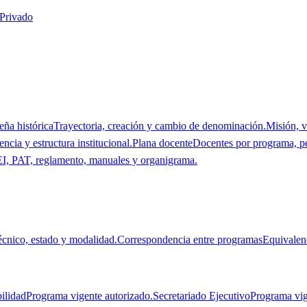
 Privado
eña histórica
Trayectoria, creación y cambio de denominación.
Misión, v
ncia y estructura institucional.
Plana docente
Docentes por programa, p
I, PAT, reglamento, manuales y organigrama.
técnico, estado y modalidad.
Correspondencia entre programas
Equivalen
ilidad
Programa vigente autorizado.
Secretariado Ejecutivo
Programa vig