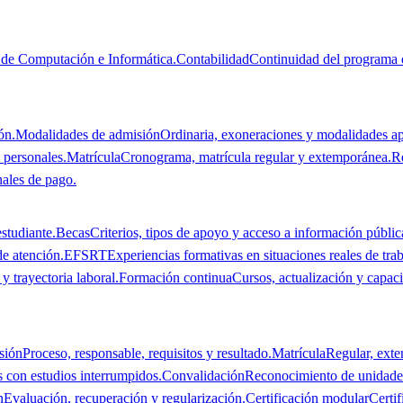
de Computación e Informática.
Contabilidad
Continuidad del programa 
ón.
Modalidades de admisión
Ordinaria, exoneraciones y modalidades ap
 personales.
Matrícula
Cronograma, matrícula regular y extemporánea.
R
nales de pago.
studiante.
Becas
Criterios, tipos de apoyo y acceso a información públic
de atención.
EFSRT
Experiencias formativas en situaciones reales de trab
y trayectoria laboral.
Formación continua
Cursos, actualización y capaci
sión
Proceso, responsable, requisitos y resultado.
Matrícula
Regular, ext
s con estudios interrumpidos.
Convalidación
Reconocimiento de unidades
n
Evaluación, recuperación y regularización.
Certificación modular
Certi