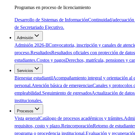
Programas en proceso de licenciamiento
Desarrollo de Sistemas de Información
Continuidad/adecuación 
de Secretariado Ejecutivo.
Admisión
Admisión 2026-II
Convocatoria, inscripción y canales de atenci
proceso.
Resultados
Resultados oficiales con protección de datos
estudiantes.
Costos y pagos
Derechos, matrícula, pensiones y ca
Servicios
Bienestar estudiantil
Acompañamiento integral y orientación al e
personal.
Atención básica de emergencias
Canales y protocolos 
empleabilidad.
Seguimiento de egresados
Actualización de datos 
institucionales.
Procesos
Vista general
Catálogo de procesos académicos y trámites.
Admi
requisitos, costo y plazo.
Reincorporación
Retorno de estudiante
programa o procedencia institucional.
Evaluación y recuperació